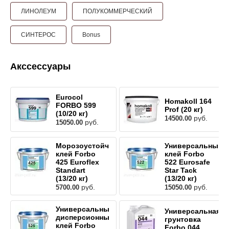
ЛИНОЛЕУМ
ПОЛУКОММЕРЧЕСКИЙ
СИНТЕРОС
Bonus
Акссессуары
Eurocol
Homakoll 164
FORBO 599
Prof (20 кг)
(10/20 кг)
руб.
14500.00
руб.
15050.00
Морозоустойчивый
Универсальный
клей Forbo
клей Forbo
425 Euroflex
522 Eurosafe
Standart
Star Tack
(13/20 кг)
(13/20 кг)
руб.
руб.
5700.00
15050.00
Универсальный
Универсальная
дисперсионный
грунтовка
клей Forbo
Forbo 044