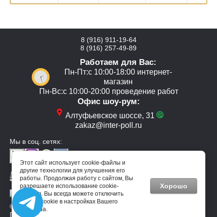
8 (916) 911-19-64
8 (916) 257-49-89
Работаем для Вас:
Пн-Пт:с 10:00-18:00 интернет-
магазин
Пн-Вс:с 10:00-20:00 проведение работ
Офис шоу-рум:
Алтуфьевское шоссе, 31
zakaz@inter-poll.ru
Мы в соц. сетях:
Этот сайт использует cookie-файлы и
другие технологии для улучшения его
работы. Продолжая работу с сайтом, Вы
Хорошо
разрешаете использование cookie-
файлов. Вы всегда можете отключить
файлы cookie в настройках Вашего
© 2013-2025 Интернет-магазин напольных покрытий "Интер-
браузера.
Пол"