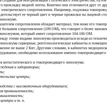
а созданы для нейтрализации статического электричества, путем
го прокладку медной ленты. Конечно они отличаются друг от др
 электрического сопротивления. Например, подложка токопров
идетельствует ее черный цвет и черные прожилки на лицевой сто
линолеуме.
зателем сопротивления обладает материал, тем ниже его токоп
т большим сопротивление (109 ОМ), что говорит о более заниж
инолеумом, который имеет сопротивление 104-106 ОМ.
жду этими видами линолеума производиться исходя из техничес
 линолеума серверные, рентгенологические кабинеты и помещени
жение не выше 2 Квт. Другими словами, в кабинетах медицинско
рудование, необходимо использование именно токопроводящего
 антистатического и токопроводящего линолеума:
реждения и лаборатории;
ры;
вательские центры;
зводства с высокоточным оборудованием;
кая промышленность;
омышленность;
 центры и т. п.