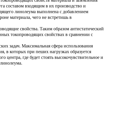
 токопроводящих свойств материала и заземления
уга составом входящим в их производство и
одящего линолеума выполнена с добавлением
роне материала, чего не встретишь в
роводящие свойства. Таким образом антистатический
енных токопроводящих свойствах в сравнении с
ких задач. Максимальная сфера использования
я, в которых при пеших нагрузках образуется
го центра, где будет стоять высокочувствительное и
 линолеума.