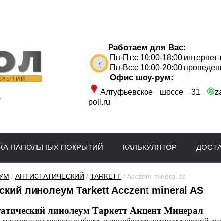
Работаем для Вас:
Пн-Пт:с 10:00-18:00 интернет
Пн-Вс:с 10:00-20:00 проведен
Офис шоу-рум:
Алтуфьевское шоссе, 31
z
poll.ru
КА НАПОЛЬНЫХ ПОКРЫТИЙ
КАЛЬКУЛЯТОР
ДОСТ
УМ
 / 
АНТИСТАТИЧЕСКИЙ
 / 
TARKETT
 / Acczent mineral as
ский линолеум Tarkett Acczent mineral AS
татический линолеум Таркетт Акцент Минерал
магазине вы можете выбрать и приобрести антистатический лино