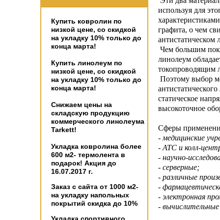
Эти два материал
используя для это
характеристиками
Купить ковролин по
низкой цене, со скидкой
графита, о чем св
на укладку 10% только до
антистатическом 
конца марта!
Чем большим пока
линолеум обладае
Купить линолеум по
токопроводящим л
низкой цене, со скидкой
Поэтому выбор ме
на укладку 10% только до
конца марта!
антистатического
статическое напря
Снижаем цены на
высокоточное обо
складскую продукцию
коммерческого линолеума
Сферы применения
Tarkett!
- медицинские уч
Укладка ковролина более
- АТС и колл-цент
600 м2- термолента в
- научно-исследо
подарок! Акция до
- серверные;
16.07.2017 г.
- различные прои
Заказ с сайта от 1000 м2-
- фармацевтичес
на укладку напольных
- электронная пр
покрытий скидка до 10%
- вычислительные
Укладка спортивного