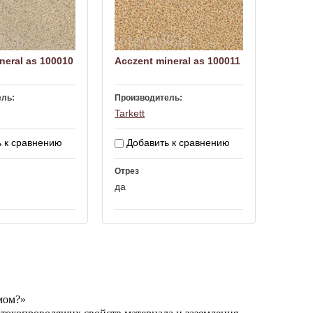
neral as 100010
Acczent mineral as 100011
ель:
Производитель:
Tarkett
 к сравнению
Добавить к сравнению
Отрез
да
мом?»