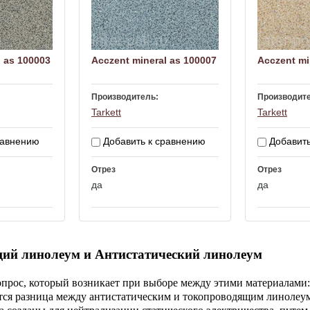
l as 100003
Acczent mineral as 100007
Acczent mi
Производитель:
Производит
Tarkett
Tarkett
равнению
Добавить к сравнению
Добавить
Отрез
Отрез
да
да
ий линолеум и Антистатический линолеум
рос, который возникает при выборе между этими материалами:
ется разница между антистатическим и токопроводящим линолеу