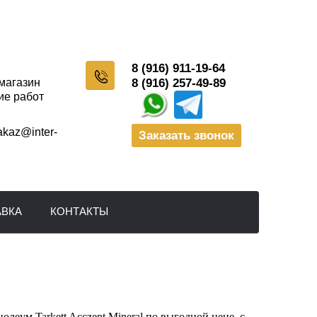
8 (916) 911-19-64
-магазин
8 (916) 257-49-89
ие работ
akaz@inter-
Заказать звонок
АВКА
КОНТАКТЫ
леум Tarkett Acczent Mineral по выгодной цене, с