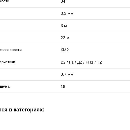
34
кости
3.3 мм
3 м
22 м
КМ2
езопасности
В2 / Г1 / Д2 / РП1 / Т2
еристики
0.7 мм
18
 шума
ся в категориях: