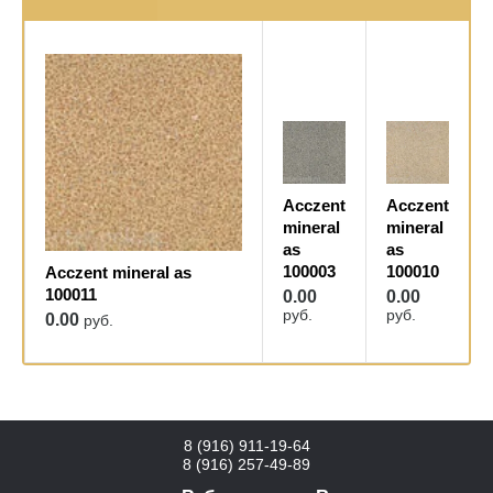
Acczent
Acczent
mineral
mineral
as
as
100003
100010
Acczent mineral as
100011
0.00
0.00
руб.
руб.
0.00
руб.
8 (916) 911-19-64
8 (916) 257-49-89