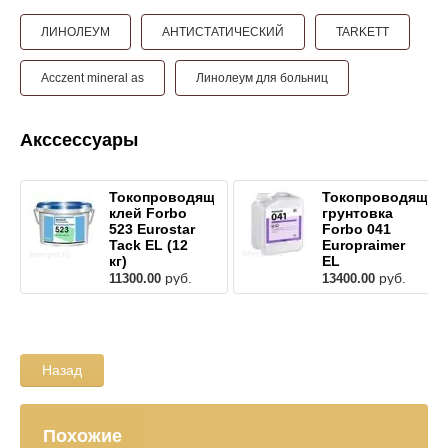
ЛИНОЛЕУМ
АНТИСТАТИЧЕСКИЙ
TARKETT
Acczent mineral as
Линолеум для больниц
Акссессуары
Токопроводящий
Токопроводящая
клей Forbo
грунтовка
523 Eurostar
Forbo 041
Tack EL (12
Europraimer
кг)
EL
руб.
руб.
11300.00
13400.00
Назад
Похожие