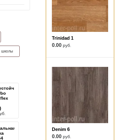
Trinidad 1
0.00
руб.
я школы
устойчивый
rbo
flex
)
уб.
альная
Denim 6
ка
0.00
руб.
44