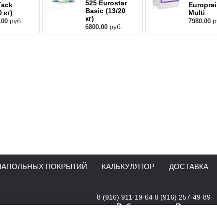
525 Eurostar
Tack
Europra
Basic (13/20
0 кг)
Multi
кг)
руб.
р
.00
7980.00
руб.
6800.00
НАПОЛЬНЫХ ПОКРЫТИЙ
КАЛЬКУЛЯТОР
ДОСТАВКА
8 (916) 911-19-64
8 (916) 257-49-89
Работаем для Вас:
Пн-Пт:с 10:00-18:00 интерн