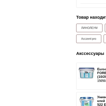
Товар находит
ЛИНОЛЕУМ
Acczent pro
Акссессуары
Euro
FORB
(10/2
15050
Унив
клей
522 