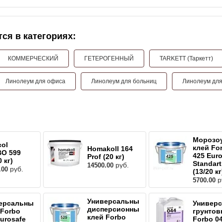
ся в категориях:
КОММЕРЧЕСКИЙ
ГЕТЕРОГЕННЫЙ
TARKETT (Таркетт)
Линолеум для офиса
Линолеум для больниц
Линолеум дл
Морозо
col
клей Fo
Homakoll 164
O 599
425 Euro
Prof (20 кг)
0 кг)
Standart
руб.
14500.00
руб.
.00
(13/20 кг
р
5700.00
Универсальный
ерсальный
Универс
дисперсионный
 Forbo
грунтов
клей Forbo
Eurosafe
Forbo 0