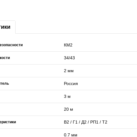
тики
КМ2
езопасности
34/43
кости
2 мм
Россия
итель
3 м
20 м
В2 / Г1 / Д2 / РП1 / Т2
еристики
0.7 мм