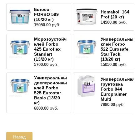
Eurocol
Homakoll 164
FORBO 599
Prof (20 кг)
(10/20 кг)
руб.
14500.00
руб.
15050.00
Морозоустойчивый
Универсальный
клей Forbo
клей Forbo
425 Euroflex
522 Eurosafe
Standart
Star Tack
(13/20 кг)
(13/20 кг)
руб.
руб.
5700.00
15050.00
Универсальный
Универсальная
дисперсионный
грунтовка
клей Forbo
Forbo 044
525 Eurostar
Europraimer
Basic (13/20
Multi
кг)
руб.
7980.00
руб.
6800.00
Назад