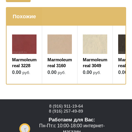
Похожие
Marmoleum
Marmoleum
Marmoleum
Marmo
real 3228
real 3160
real 3049
real 3
0.00
0.00
0.00
0.00
руб.
руб.
руб.
р
8 (916) 911-19-64
8 (916) 257-49-89
Работаем для Вас:
Пн-Пт:с 10:00-18:00 интернет-
магазин