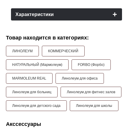
Характеристики
Товар находится в категориях:
ЛИНОЛЕУМ
КОММЕРЧЕСКИЙ
НАТУРАЛЬНЫЙ (Мармолеум)
FORBO (Форбо)
MARMOLEUM REAL
Линолеум для офиса
Линолеум для больниц
Линолеум для фитнес залов
Линолеум для детского сада
Линолеум для школы
Акссессуары