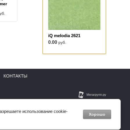
imer
уб.
iQ melodia 2621
0.00
руб.
КОНТАКТЫ
ет-магазин
разрешаете использование cookie-
дение работ
Хорошо
zakaz@inter-