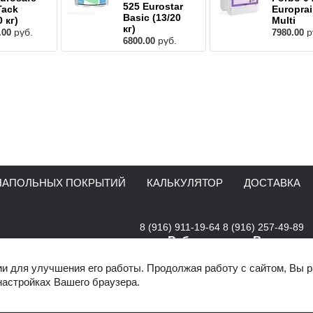
525 Eurostar
Tack
Europra
Basic (13/20
0 кг)
Multi
кг)
руб.
р
.00
7980.00
руб.
6800.00
НАПОЛЬНЫХ ПОКРЫТИЙ
КАЛЬКУЛЯТОР
ДОСТАВКА
8 (916) 911-19-64
8 (916) 257-49-89
Работаем для Вас:
Пн-Пт:с 10:00-18:00 интерн
ии для улучшения его работы. Продолжая работу с сайтом, Вы 
Пн-Вс:с 10:00-20:00 прове
настройках Вашего браузера.
Офис шоу-рум:
Алтуфьевское шоссе, 31