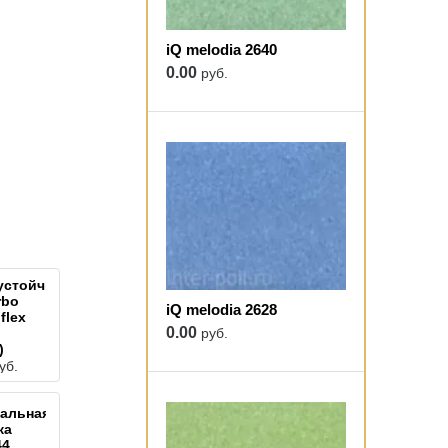
iQ melodia 2640
0.00
руб.
устойчивый
rbo
iQ melodia 2628
flex
0.00
руб.
)
уб.
альная
ка
44