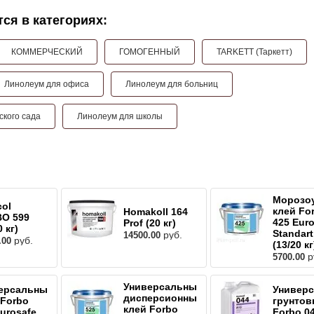
ся в категориях:
КОММЕРЧЕСКИЙ
ГОМОГЕННЫЙ
TARKETT (Таркетт)
Линолеум для офиса
Линолеум для больниц
ского сада
Линолеум для школы
Морозо
col
клей Fo
Homakoll 164
O 599
425 Euro
Prof (20 кг)
0 кг)
Standart
руб.
14500.00
руб.
.00
(13/20 кг
р
5700.00
Универсальный
ерсальный
Универс
дисперсионный
 Forbo
грунтов
клей Forbo
Eurosafe
Forbo 0