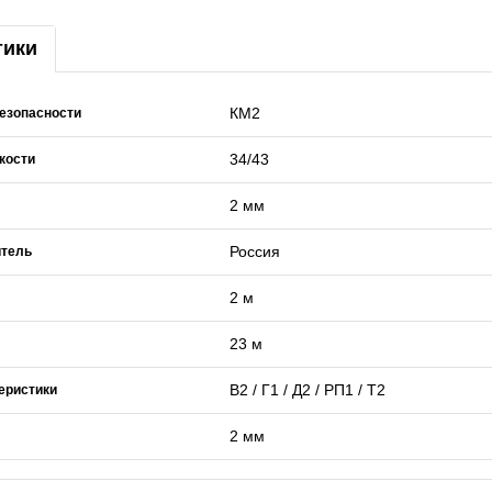
тики
КМ2
езопасности
34/43
кости
2 мм
Россия
итель
2 м
23 м
В2 / Г1 / Д2 / РП1 / Т2
еристики
2 мм