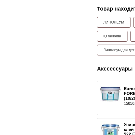
Товар находит
ЛИНОЛЕУМ
iQ melodia
Линолеум для дет
Акссессуары
Euro
FORB
(10/2
15050
Унив
клей
522 