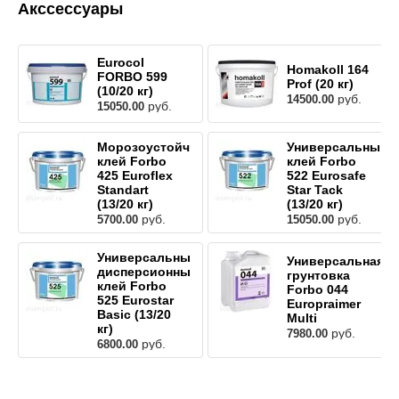
Акссессуары
Eurocol
Homakoll 164
FORBO 599
Prof (20 кг)
(10/20 кг)
руб.
14500.00
руб.
15050.00
Морозоустойчивый
Универсальный
клей Forbo
клей Forbo
425 Euroflex
522 Eurosafe
Standart
Star Tack
(13/20 кг)
(13/20 кг)
руб.
руб.
5700.00
15050.00
Универсальный
Универсальная
дисперсионный
грунтовка
клей Forbo
Forbo 044
525 Eurostar
Europraimer
Basic (13/20
Multi
кг)
руб.
7980.00
руб.
6800.00