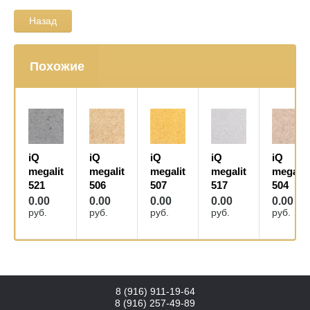
Назад
Похожие
iQ
iQ
iQ
iQ
iQ
megalit
megalit
megalit
megalit
megalit
521
506
507
517
504
0.00
0.00
0.00
0.00
0.00
руб.
руб.
руб.
руб.
руб.
8 (916) 911-19-64
8 (916) 257-49-89