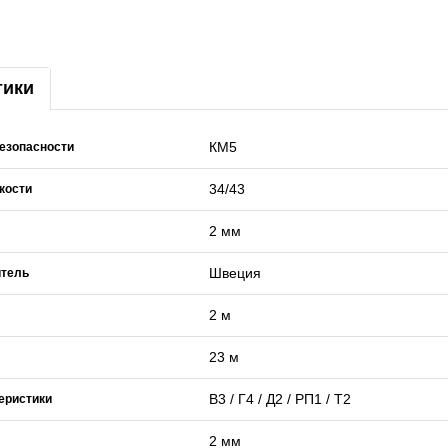
тики
КМ5
езопасности
34/43
кости
2 мм
Швеция
итель
2 м
23 м
В3 / Г4 / Д2 / РП1 / T2
еристики
2 мм