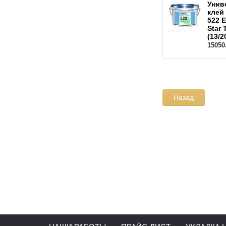
Унив
клей
522 
Star 
(13/2
15050
Назад