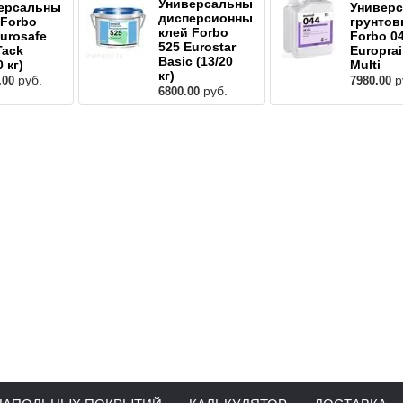
Универсальный
ерсальный
Универс
дисперсионный
 Forbo
грунтов
клей Forbo
Eurosafe
Forbo 0
525 Eurostar
Tack
Europra
Basic (13/20
0 кг)
Multi
кг)
руб.
р
.00
7980.00
руб.
6800.00