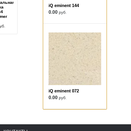
альная
iQ eminent 144
ка
44
0.00
руб.
imer
уб.
iQ eminent 072
0.00
руб.