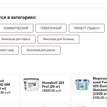
ся в категориях:
КОММЕРЧЕСКИЙ
ГОМОГЕННЫЙ
TARKETT (Таркетт)
Линолеум для офиса
Линолеум для больниц
ского сада
Линолеум для школы
Морозо
col
клей Fo
Homakoll 164
O 599
425 Euro
Prof (20 кг)
0 кг)
Standart
руб.
14500.00
руб.
.00
(13/20 кг
р
5700.00