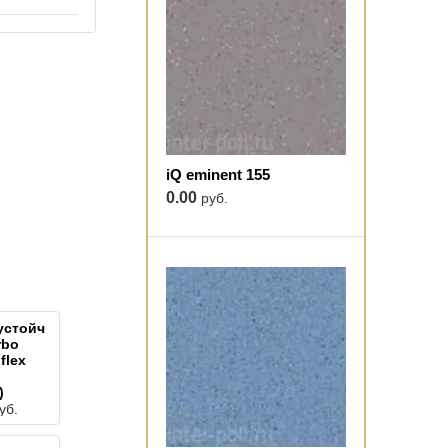
iQ eminent 155
0.00
руб.
устойчивый
rbo
flex
)
уб.