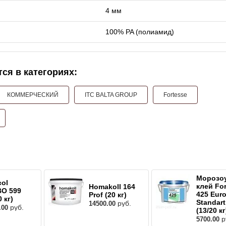
4 мм
100% PA (полиамид)
ся в категориях:
КОММЕРЧЕСКИЙ
ITC BALTA GROUP
Fortesse
Морозо
col
клей Fo
Homakoll 164
O 599
425 Euro
Prof (20 кг)
0 кг)
Standart
руб.
14500.00
руб.
.00
(13/20 кг
р
5700.00