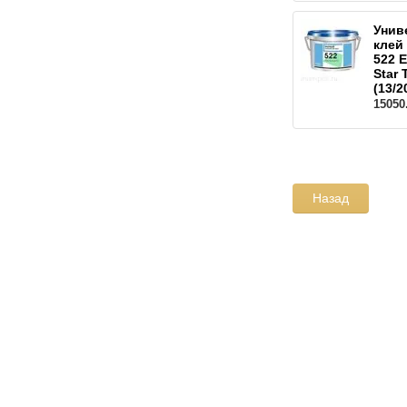
Унив
клей
522 
Star 
(13/2
15050
Назад