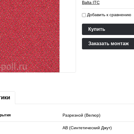
Balta ITC
Добавить к сравнению
Купить
Заказать монтаж
тики
Разрезной (Велюр)
крытия
AB (Синтетический Джут)