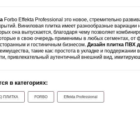
а
Forbo Effekta Professional это новое, стремительно раз
рытий. Виниловая плитка имеет разнообразные вариации не 
торых она выпускается, благодаря чему позволяет комбин
которые в свою очередь применимы в любых сегментах, от
есторанным и гостиничным бизнесом.
Дизайн плитка ПВХ
д
имущества, такие как: простота в укладке и поддержании 
сти, привлекательный аутентичный внешний вид, имитирую
ся в категориях:
) ПЛИТКА
FORBO
Effekta Professional